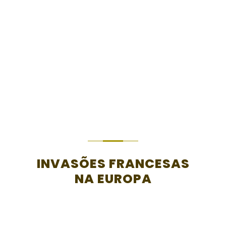
com este obstáculo intransponível,
Massena iniciou a sua retirada do território
nacional, em março de 1811. Esta derrota
foi o prenúncio do fim do sonho de
Napoleão em dominar toda a Europa.
INVASÕES FRANCESAS
NA EUROPA