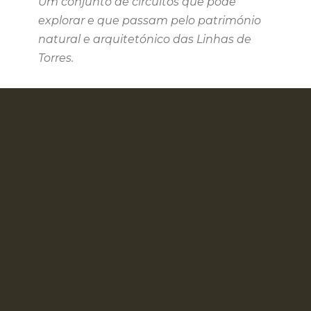
Um conjunto de circuitos que pode
explorar e que passam pelo património
natural e arquitetónico das Linhas de
Torres.
SOBRAL DE MONTE
AGRAÇO