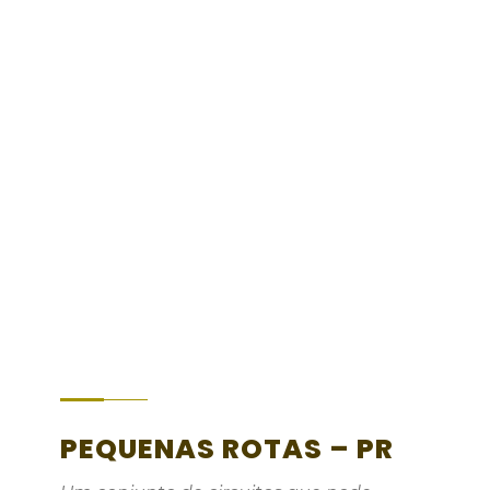
Sizandro, Castro do Zambujal, Forte
da Ordasqueira, Serra do Socorro
RECOMENDADO PARA A
PRÁTICA DE BTT
PEQUENAS ROTAS – PR