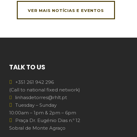
VER MAIS NOTÍCIAS E EVENTOS
TALK TO US
+351 261 942 296
(Call to national fixed network)
linhasdetorres@rhlt.pt
Tuesday – Sunday
10:00am – 1pm & 2pm – 6pm
Praça Dr. Eugénio Dias n.º 12
Sobral de Monte Agraço