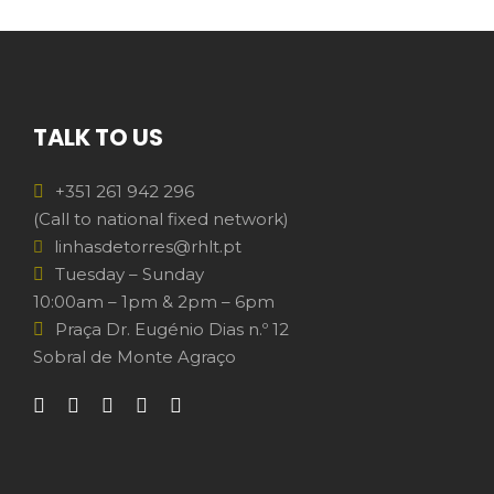
TALK TO US
+351 261 942 296
(Call to national fixed network)
linhasdetorres@rhlt.pt
Tuesday – Sunday
10:00am – 1pm & 2pm – 6pm
Praça Dr. Eugénio Dias n.º 12
Sobral de Monte Agraço