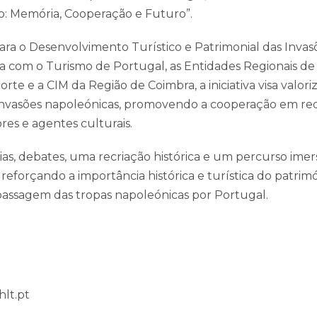
o: Memória, Cooperação e Futuro”.
ra o Desenvolvimento Turístico e Patrimonial das Invas
ia com o Turismo de Portugal, as Entidades Regionais d
rte e a CIM da Região de Coimbra, a iniciativa visa valori
 invasões napoleónicas, promovendo a cooperação em re
res e agentes culturais.
as, debates, uma recriação histórica e um percurso imer
FIQUE A PAR DAS NOVIDADES
reforçando a importância histórica e turística do patrim
à passagem das tropas napoleónicas por Portugal.
N
L
hlt.pt