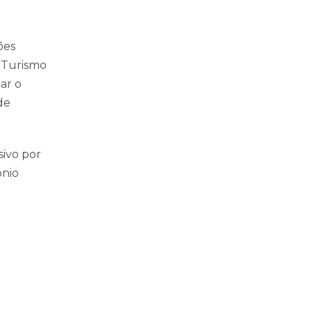
ões
e Turismo
zar o
de
sivo por
LINKS ÚTEIS
ónio
otícias e Eventos
Revista INVADE
oja
Sócios RHLT