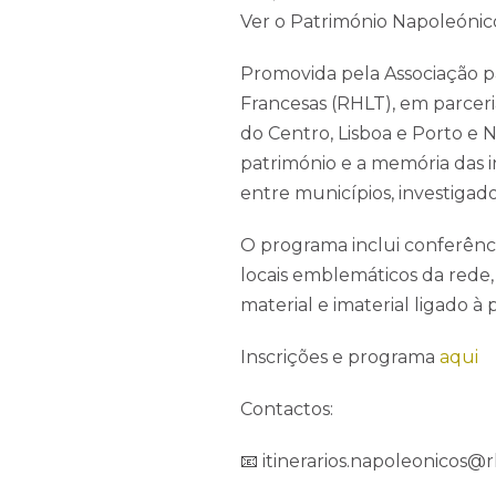
Ver o Património Napoleónic
Promovida pela Associação pa
Francesas (RHLT), em parcer
do Centro, Lisboa e Porto e No
património e a memória das
entre municípios, investigado
O programa inclui conferênci
FALE CONNOSCO
locais emblemáticos da rede, 
material e imaterial ligado 
+351 261 942 296
(Chamada para rede fixa nacional)
Inscrições e programa
aqui
linhasdetorres@rhlt.pt
terça-feira a domingo
Contactos:
10h00-13h00 e 14h00-18h00
Praça Dr. Eugénio Dias n.º 12
📧 itinerarios.napoleonicos@r
Sobral de Monte Agraço