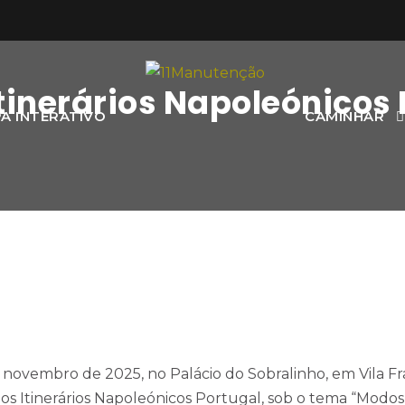
Itinerários Napoleónicos
A INTERATIVO
CAMINHAR
de novembro de 2025, no Palácio do Sobralinho, em Vila F
 dos Itinerários Napoleónicos Portugal, sob o tema “Modo