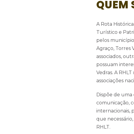
QUEM 
A Rota Históric
Turístico e Patr
pelos município
Agraço, Torres 
associados, outr
possuam interes
Vedras. A RHLT
associações nac
Dispõe de uma e
comunicação, co
internacionais,
que necessário,
RHLT.