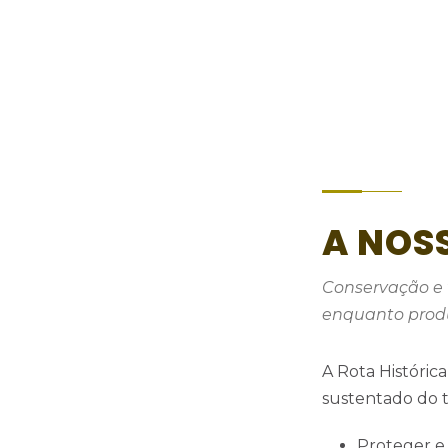
A NOS
Conservação e 
enquanto produt
A Rota Históric
sustentado do te
Proteger e 