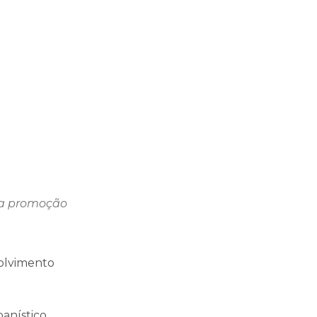
sua promoção
volvimento
banístico