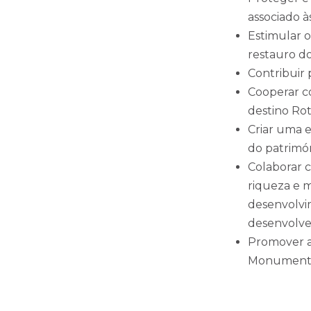
associado à
Estimular o
restauro do
Contribuir 
Cooperar co
destino Rot
Criar uma 
do patrimón
Colaborar c
riqueza e m
desenvolvi
desenvolven
Promover a 
Monument