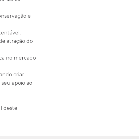
conservação e
tentável.
de atração do
rca no mercado
ando criar
 seu apoio ao
e
l deste