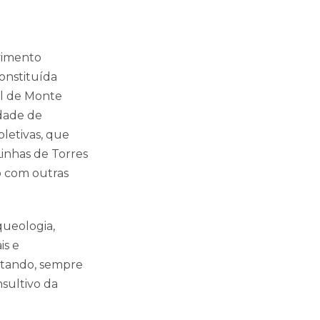
lvimento
constituída
al de Monte
idade de
oletivas, que
Linhas de Torres
 com outras
queologia,
is e
ontando, sempre
sultivo da