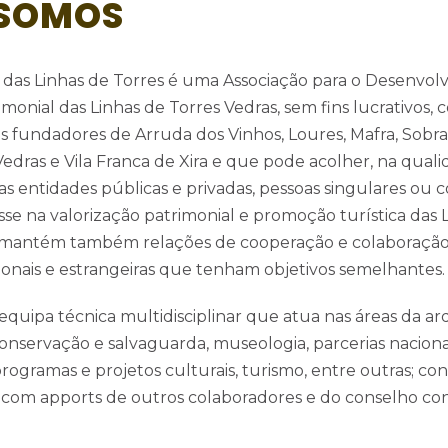
SOMOS
a das Linhas de Torres é uma Associação para o Desenvo
imonial das Linhas de Torres Vedras, sem fins lucrativos, 
s fundadores de Arruda dos Vinhos, Loures, Mafra, Sobr
Vedras e Vila Franca de Xira e que pode acolher, na qual
as entidades públicas e privadas, pessoas singulares ou c
se na valorização patrimonial e promoção turística das 
 mantém também relações de cooperação e colaboração
ionais e estrangeiras que tenham objetivos semelhantes.
quipa técnica multidisciplinar que atua nas áreas da ar
nservação e salvaguarda, museologia, parcerias naciona
 programas e projetos culturais, turismo, entre outras; c
 com apports de outros colaboradores e do conselho con