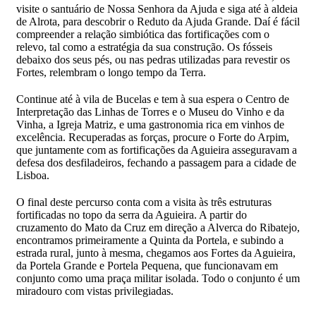
visite o santuário de Nossa Senhora da Ajuda e siga até à aldeia
de Alrota, para descobrir o Reduto da Ajuda Grande. Daí é fácil
compreender a relação simbiótica das fortificações com o
relevo, tal como a estratégia da sua construção. Os fósseis
debaixo dos seus pés, ou nas pedras utilizadas para revestir os
Fortes, relembram o longo tempo da Terra.
Continue até à vila de Bucelas e tem à sua espera o Centro de
Interpretação das Linhas de Torres e o Museu do Vinho e da
Vinha, a Igreja Matriz, e uma gastronomia rica em vinhos de
excelência. Recuperadas as forças, procure o Forte do Arpim,
que juntamente com as fortificações da Aguieira asseguravam a
defesa dos desfiladeiros, fechando a passagem para a cidade de
Lisboa.
O final deste percurso conta com a visita às três estruturas
fortificadas no topo da serra da Aguieira. A partir do
cruzamento do Mato da Cruz em direção a Alverca do Ribatejo,
encontramos primeiramente a Quinta da Portela, e subindo a
estrada rural, junto à mesma, chegamos aos Fortes da Aguieira,
da Portela Grande e Portela Pequena, que funcionavam em
conjunto como uma praça militar isolada. Todo o conjunto é um
miradouro com vistas privilegiadas.