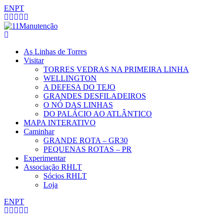
EN
PT
As Linhas de Torres
Visitar
TORRES VEDRAS NA PRIMEIRA LINHA
WELLINGTON
A DEFESA DO TEJO
GRANDES DESFILADEIROS
O NÓ DAS LINHAS
DO PALÁCIO AO ATLÂNTICO
MAPA INTERATIVO
Caminhar
GRANDE ROTA – GR30
PEQUENAS ROTAS – PR
Experimentar
Associação RHLT
Sócios RHLT
Loja
EN
PT