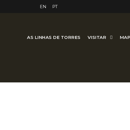
EN
PT
AS LINHAS DE TORRES
VISITAR
MAP
O Forte da Carvalha const
vár