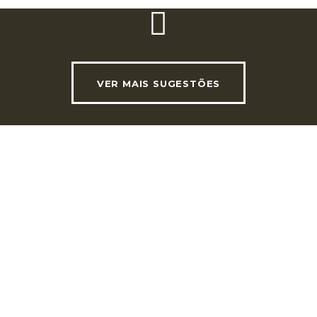
LINKS ÚTEIS
VER MAIS SUGESTÕES
otícias e Eventos
Revista INVADE
oja
Sócios RHLT