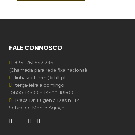
FALE CONNOSCO
+351 261 942 296
(Chamada para rede fixa nacional)
linhasdetorres@rhlt.pt
terça-feira a domingo
10h00-13h00 e 14h00-18h00
Praça Dr. Eugénio Dias n.º 12
Sobral de Monte Agraço