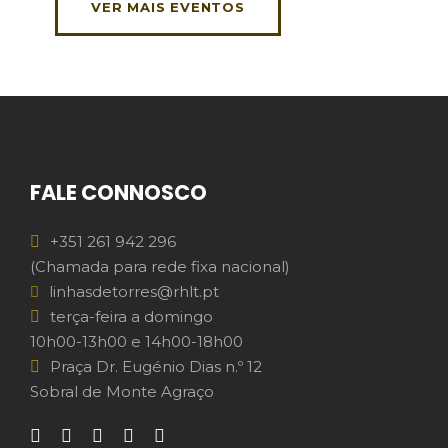
VER MAIS EVENTOS
FALE CONNOSCO
+351 261 942 296
(Chamada para rede fixa nacional)
linhasdetorres@rhlt.pt
terça-feira a domingo
10h00-13h00 e 14h00-18h00
Praça Dr. Eugénio Dias n.º 12
Sobral de Monte Agraço