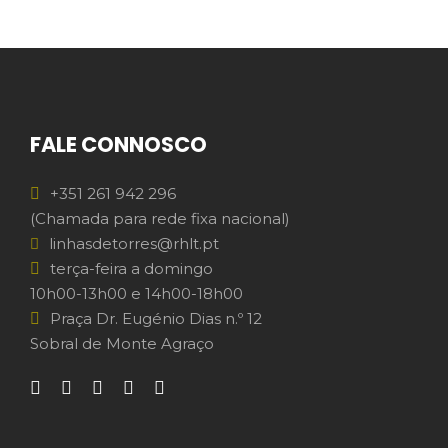
FALE CONNOSCO
+351 261 942 296
(Chamada para rede fixa nacional)
linhasdetorres@rhlt.pt
terça-feira a domingo
10h00-13h00 e 14h00-18h00
Praça Dr. Eugénio Dias n.º 12
Sobral de Monte Agraço