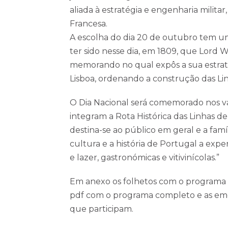
aliada à estratégia e engenharia militar
Francesa.
A escolha do dia 20 de outubro tem um
ter sido nesse dia, em 1809, que Lord W
memorando no qual expôs a sua estrat
Lisboa, ordenando a construção das Lin
O Dia Nacional será comemorado nos v
integram a Rota Histórica das Linhas d
destina-se ao público em geral e a famí
cultura e a história de Portugal a exp
FALE CONNOSCO
e lazer, gastronómicas e vitivinícolas.”
+351 261 942 296
Em anexo os folhetos com o programa r
(Chamada para rede fixa nacional)
pdf com o programa completo e as eme
linhasdetorres@rhlt.pt
que participam.
terça-feira a domingo
10h00-13h00 e 14h00-18h00