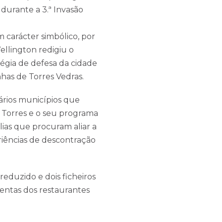
, durante a 3.ª Invasão
 carácter simbólico, por
ellington redigiu o
égia de defesa da cidade
has de Torres Vedras.
ários municípios que
e Torres e o seu programa
lias que procuram aliar a
eriências de descontração
FIQUE A PAR DAS NOVIDADES
N
eduzido e dois ficheiros
ntas dos restaurantes
L