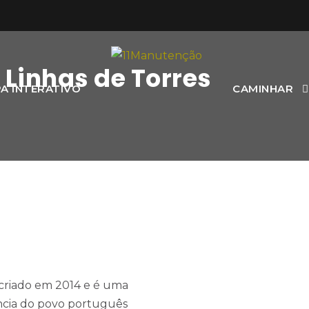
 Linhas de Torres
A INTERATIVO
CAMINHAR
i criado em 2014 e é uma
ncia do povo português