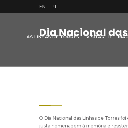
EN
PT
Dia Nacional das
AS LINHAS DE TORRES
VISITAR
MAP
O Dia Nacional das Linhas de Torres fo
justa homenagem à memória e resistê