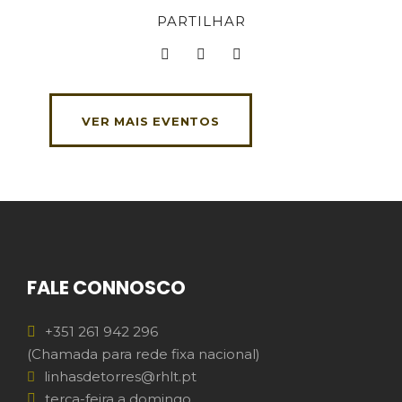
PARTILHAR
VER MAIS EVENTOS
FALE CONNOSCO
+351 261 942 296
(Chamada para rede fixa nacional)
linhasdetorres@rhlt.pt
terça-feira a domingo