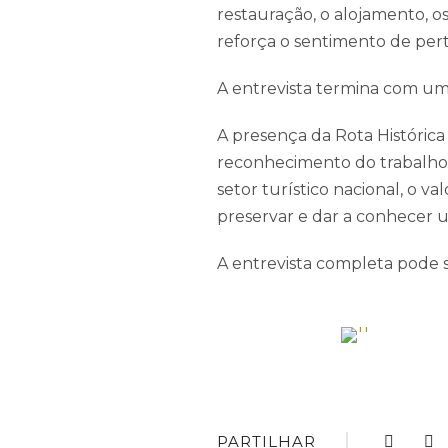
restauração, o alojamento, 
reforça o sentimento de per
FALE CONNOSCO
A entrevista termina com uma
+351 261 942 296
A presença da Rota Histórica
(Chamada para rede fixa nacional)
reconhecimento do trabalho 
linhasdetorres@rhlt.pt
setor turístico nacional, o 
terça-feira a domingo
preservar e dar a conhecer u
10h00-13h00 e 14h00-18h00
Praça Dr. Eugénio Dias n.º 12
A entrevista completa pode 
Sobral de Monte Agraço
PARTILHAR