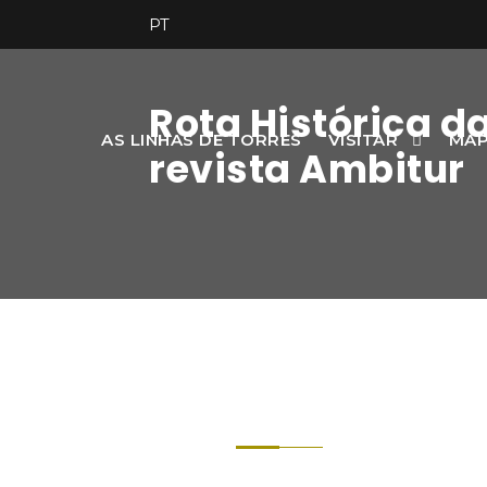
PT
Rota Histórica d
AS LINHAS DE TORRES
VISITAR
MAP
revista Ambitur