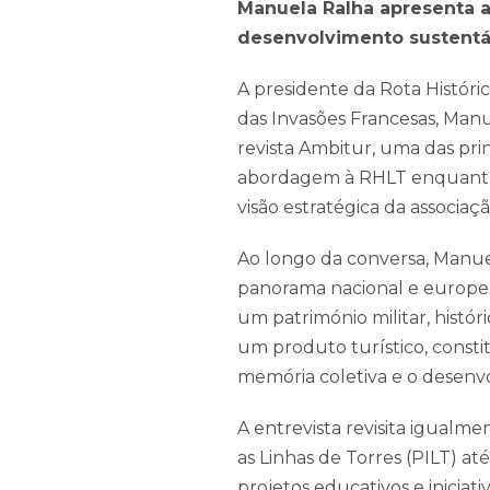
Manuela Ralha apresenta a
desenvolvimento sustentáve
A presidente da Rota Históri
das Invasões Francesas, Manu
revista Ambitur, uma das pri
abordagem à RHLT enquanto p
visão estratégica da associaç
Ao longo da conversa, Manue
panorama nacional e europeu
um património militar, histór
um produto turístico, consti
memória coletiva e o desenvo
A entrevista revisita igualm
as Linhas de Torres (PILT) a
projetos educativos e inicia