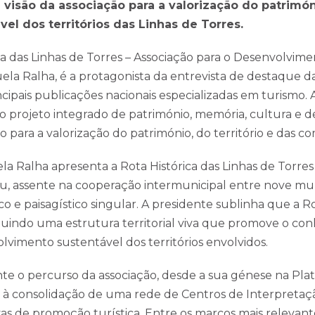
 visão da associação para a valorização do patrimó
l dos territórios das Linhas de Torres.
ca das Linhas de Torres – Associação para o Desenvolvime
ela Ralha, é a protagonista da entrevista de destaque d
ncipais publicações nacionais especializadas em turismo.
rojeto integrado de património, memória, cultura e de
ão para a valorização do património, do território e das 
la Ralha apresenta a Rota Histórica das Linhas de Torr
, assente na cooperação intermunicipal entre nove muni
ico e paisagístico singular. A presidente sublinha que a 
tuindo uma estrutura territorial viva que promove o co
lvimento sustentável dos territórios envolvidos.
ente o percurso da associação, desde a sua génese na Pl
té à consolidação de uma rede de Centros de Interpretaç
tivas de promoção turística. Entre os marcos mais releva