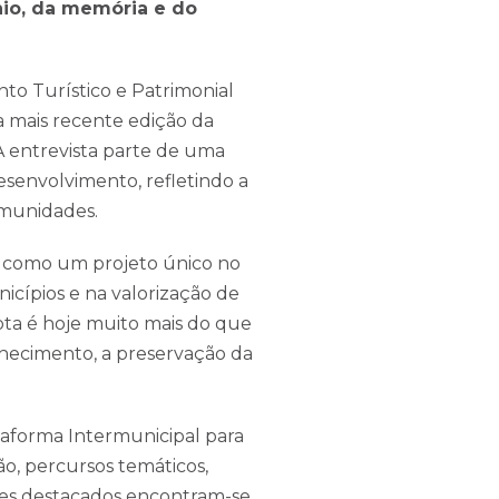
nio, da memória e do
nto Turístico e Patrimonial
a mais recente edição da
 A entrevista parte de uma
senvolvimento, refletindo a
comunidades.
es como um projeto único no
cípios e na valorização de
Rota é hoje muito mais do que
nhecimento, a preservação da
ataforma Intermunicipal para
ão, percursos temáticos,
ntes destacados encontram-se