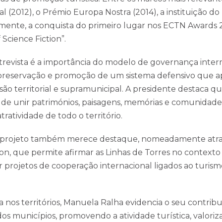
 (2012), o Prémio Europa Nostra (2014), a instituição do 
temente, a conquista do primeiro lugar nos ECTN Awards
Science Fiction”.
trevista é a importância do modelo de governança inter
 preservação e promoção de um sistema defensivo que a
 territorial e supramunicipal. A presidente destaca que
 de unir patrimónios, paisagens, memórias e comunidad
tratividade de todo o território.
o projeto também merece destaque, nomeadamente atrav
n, que permite afirmar as Linhas de Torres no contexto d
 projetos de cooperação internacional ligados ao turism
 nos territórios, Manuela Ralha evidencia o seu contrib
dos municípios, promovendo a atividade turística, valoriz