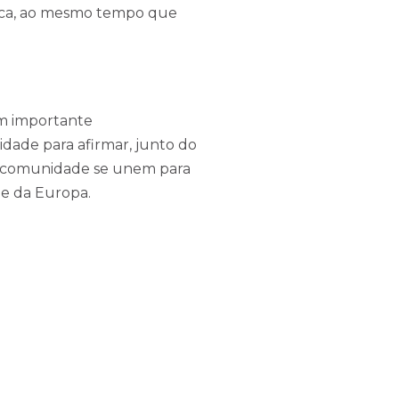
stica, ao mesmo tempo que
LINKS ÚTEIS
otícias e Eventos
um importante
dade para afirmar, junto do
Revista INVADE
m e comunidade se unem para
oja
 e da Europa.
Sócios RHLT