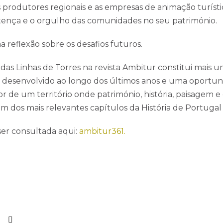
os produtores regionais e as empresas de animação turí
tença e o orgulho das comunidades no seu património.
FIQUE A PAR DAS NOVIDADES
 reflexão sobre os desafios futuros.
N
 das Linhas de Torres na revista Ambitur constitui mais 
desenvolvido ao longo dos últimos anos e uma oportuni
valor de um território onde património, história, paisage
L
m dos mais relevantes capítulos da História de Portugal
ser consultada aqui:
ambitur361.
Li e aceito
Política de Privacidade