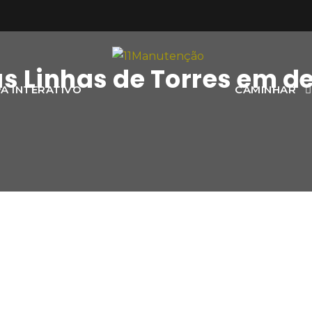
as Linhas de Torres em d
A INTERATIVO
CAMINHAR