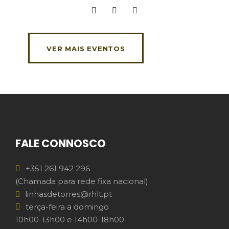
VER MAIS EVENTOS
FALE CONNOSCO
+351 261 942 296
(Chamada para rede fixa nacional)
linhasdetorres@rhlt.pt
terça-feira a domingo
10h00-13h00 e 14h00-18h00