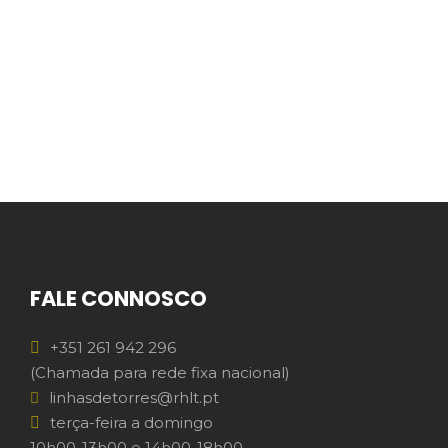
FALE CONNOSCO
+351 261 942 296
(Chamada para rede fixa nacional)
linhasdetorres@rhlt.pt
terça-feira a domingo
10h00-13h00 e 14h00-18h00