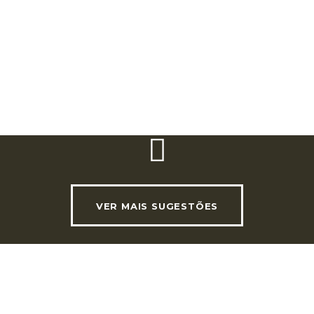
Telefone:
(+351) 261 787 523
Email:
casacampodosmoinhos@gmail.com
Website:
www.casadecampomoinhosdagozundei
VER MAIS SUGESTÕES