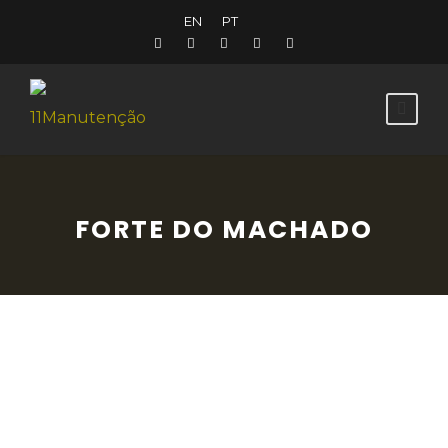
EN
PT
FORTE DO MACHADO
Em cada Forte está uma placa de
contexto histórico-militar informando da