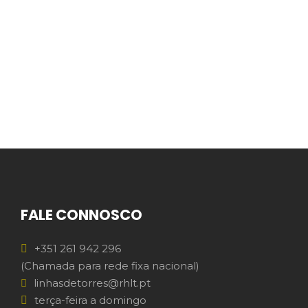
FALE CONNOSCO
+351 261 942 296
(Chamada para rede fixa nacional)
linhasdetorres@rhlt.pt
terça-feira a domingo