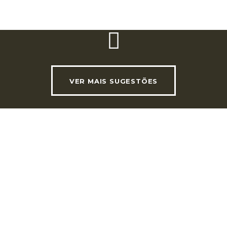
Website:
www.cilt.pt/pt/conhecer
VER MAIS SUGESTÕES