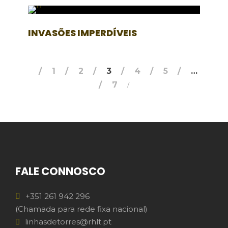
INVASÕES IMPERDÍVEIS
1
2
3
4
5
…
7
FALE CONNOSCO
+351 261 942 296
(Chamada para rede fixa nacional)
linhasdetorres@rhlt.pt